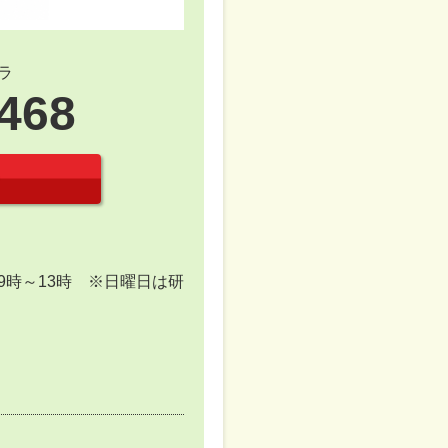
ラ
2468
/9時～13時 ※日曜日は研