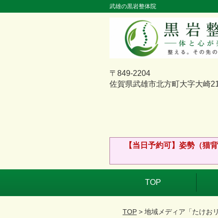
武雄の黒岩整体院
〒849-2204
佐賀県武雄市北方町大字大崎211
【当日予約可】姿勢（猫背
TOP
TOP
> 地域メディア「たけお