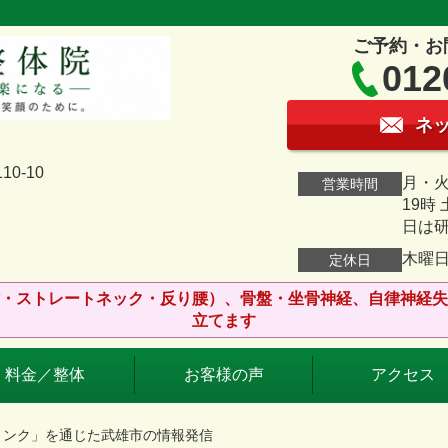
ご予約・お
012
ネ
0-10
月・火
営業時間
19時
日は
木曜
定休日
・ストレートネック・反り腰）、骨盤・坐骨神経、自律神経失
立てます
料金／整体
お客様の声
アクセス
リンク」を通じた武雄市の情報発信