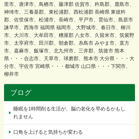
里市、唐津市、鳥栖市、藤津郡 佐賀市、杵島郡、鹿島市、
神埼市、三養基郡、東松浦郡、西松浦郡 長崎県 東彼杵
郡、佐世保市、松浦市、長崎市、平戸市、雲仙市、島原市
諫早市、西海市 福岡県 福岡市、大野城市、春日市、柳川
市、大川市、大牟田市、糟屋郡 八女市、久留米市、筑紫野
市、太宰府市、田川郡、朝倉郡、糸島市 みやま市、直方
市、嘉麻市、飯塚市、北九州市、三井郡、筑後市 熊本
県・・・合志市、天草市、球磨郡、熊本市 大分県・・・大
分市、宇佐市 宮崎県・・・都城市 山口県・・・下関市、
柳井市
ブログ
睡眠を1時間削る生活が、脳の老化を早めるかもし
れません
口角を上げると気持ちが変わる