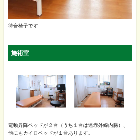
待合椅子です
施術室
電動昇降ベッドが２台（うち１台は遠赤外線内臓）、
他にもカイロベッドが１台あります。