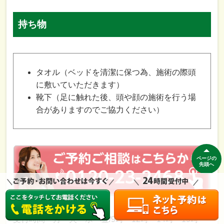
持ち物
タオル（ベッドを清潔に保つ為、施術の際頭
に敷いていただきます）
靴下（足に触れた後、頭や顔の施術を行う場
合がありますのでご協力ください）
ページの
先頭へ
受付時間 月・火・水・金/9時～12時 14時～19時