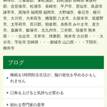
神埼市、三養基郡、東松浦郡、西松浦郡 長崎県 東彼杵
郡、佐世保市、松浦市、長崎市、平戸市、雲仙市、島原市
諫早市、西海市 福岡県 福岡市、大野城市、春日市、柳川
市、大川市、大牟田市、糟屋郡 八女市、久留米市、筑紫野
市、太宰府市、田川郡、朝倉郡、糸島市 みやま市、直方
市、嘉麻市、飯塚市、北九州市、三井郡、筑後市 熊本
県・・・合志市、天草市、球磨郡、熊本市 大分県・・・大
分市、宇佐市 宮崎県・・・都城市 山口県・・・下関市、
柳井市
ブログ
睡眠を1時間削る生活が、脳の老化を早めるかもし
れません
口角を上げると気持ちが変わる
頼れる専門家の基準