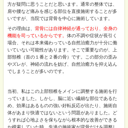
方が疑問に思うことだと思います。通常の整体では、
肩や腰など痛みを感じる部位を直接施術することが多
いですが、当院では背骨を中心に施術しています。
その理由は、
背骨には自律神経が通っており、全身の
機能を司っているからです。
体の不調や症状が長引く
場合、それは本来備わっている自然治癒力が十分に働
いていない可能性があります。そこで重要なのが、上
部頸椎（首の１番と２番の骨）です。この部分の歪み
やズレが、神経の流れを妨げ、自然治癒力を抑え込ん
でしまうことが多いのです。
当初、私はこの上部頸椎をメインに調整する施術を行
っていました。しかし、脳に近い繊細な部位であるた
め、効果はあるものの強い好転反応が出たり、施術自
体があまり快適ではないという問題がありました。ど
うすれば心地よさを保ちながら根本的な改善ができる
か模索していた時、先達の施術家が背骨だけを調整し