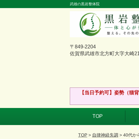
武雄の黒岩整体院
〒849-2204
佐賀県武雄市北方町大字大崎211
【当日予約可】姿勢（猫背
TOP
TOP
>
自律神経失調
> 40代