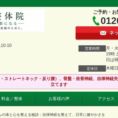
ご予約・お
012
ネ
0-10
月・火
営業時間
19時
日は
木曜
定休日
・ストレートネック・反り腰）、骨盤・坐骨神経、自律神経失
立てます
料金／整体
お客様の声
アクセス
からの体と心を整える秘訣：自律神経を整えて、日常に健やかさを