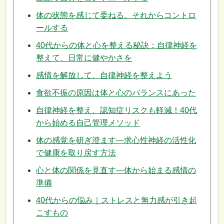
体の状態を感じて委ねる。それからコントロ
ールする
40代からの体と心を整える秘訣：自律神経を
整えて、日常に健やかさを
感情を解放して、自律神経を整えよう
食欲不振の原因は体と心のバランスにあった
自律神経を整え、認知症リスクも軽減！40代
から始める自己管理メソッド
体の感覚を研ぎ澄ます—求心性神経の活性化
で健康を取り戻す方法
心と体の関係を見直す—体から始まる感情の
準備
40代からの悩み｜ストレスと無力感が引き起
こすもの