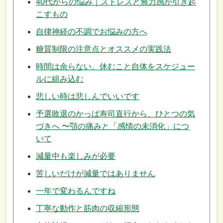
40代からの悩み｜ストレスと無力感が引き起
こすもの
自律神経の不調でお悩みの方へ
糖質制限の注意点とオススメの実践法
時間は余らない。休むこと自体をスケジュー
ルに組み込む
悲しい時は悲しんでいいです
予選敗退のかっぱ寿司直行から、ひとつの気
づきへ 〜顎の痛みと「感情の未消化」につ
いて
減量中も楽しみが必要
苦しいだけが減量ではありません
一年で変わるんですね
丁寧な動作と筋肉の収縮形態