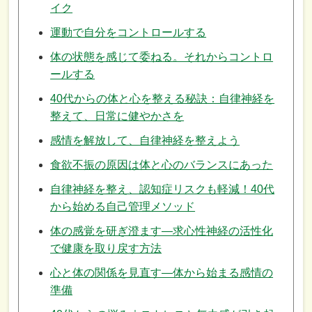
イク
運動で自分をコントロールする
体の状態を感じて委ねる。それからコントロ
ールする
40代からの体と心を整える秘訣：自律神経を
整えて、日常に健やかさを
感情を解放して、自律神経を整えよう
食欲不振の原因は体と心のバランスにあった
自律神経を整え、認知症リスクも軽減！40代
から始める自己管理メソッド
体の感覚を研ぎ澄ます—求心性神経の活性化
で健康を取り戻す方法
心と体の関係を見直す—体から始まる感情の
準備