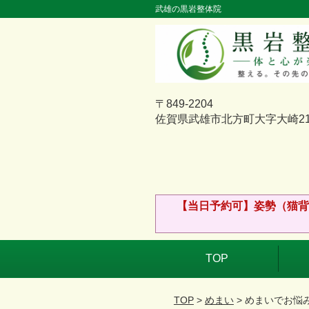
武雄の黒岩整体院
〒849-2204
佐賀県武雄市北方町大字大崎211
【当日予約可】姿勢（猫背
TOP
TOP
>
めまい
> めまいでお悩