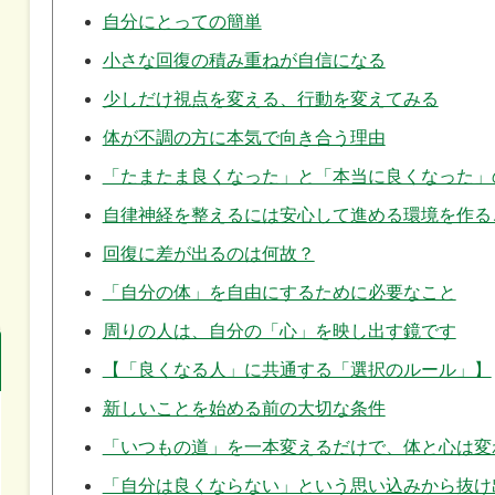
自分にとっての簡単
小さな回復の積み重ねが自信になる
少しだけ視点を変える、行動を変えてみる
体が不調の方に本気で向き合う理由
「たまたま良くなった」と「本当に良くなった」
自律神経を整えるには安心して進める環境を作る
回復に差が出るのは何故？
「自分の体」を自由にするために必要なこと
周りの人は、自分の「心」を映し出す鏡です
【「良くなる人」に共通する「選択のルール」】
新しいことを始める前の大切な条件
「いつもの道」を一本変えるだけで、体と心は変
「自分は良くならない」という思い込みから抜け