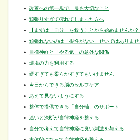
改善への第一歩で、最も大切なこと
頑張りすぎて疲れてしまった方へ
【まずは「自分」を救うことから始めませんか？
頑張れないのは「根性がない」せいではありませ
自律神経と「やる気」の意外な関係
環境の力を利用する
硬すぎても柔らかすぎてもいけません
今日からできる脳のセルフケア
あえて見ないようにする
整体で提供できる「自分軸」のサポート
迷いと決断が自律神経を整える
自分で考えて自律神経に良い刺激を与える
主体的になって自律神経を整える