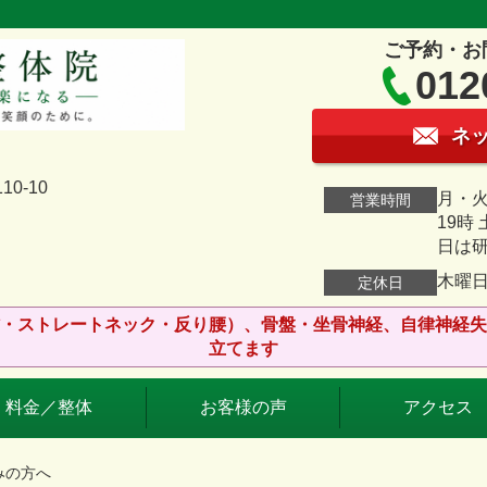
ご予約・お
012
ネ
0-10
月・火
営業時間
19時
日は
木曜
定休日
・ストレートネック・反り腰）、骨盤・坐骨神経、自律神経失
立てます
料金／整体
お客様の声
アクセス
みの方へ