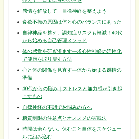
整えて、日常に健やかさを
感情を解放して、自律神経を整えよう
食欲不振の原因は体と心のバランスにあった
自律神経を整え、認知症リスクも軽減！40代
から始める自己管理メソッド
体の感覚を研ぎ澄ます—求心性神経の活性化
で健康を取り戻す方法
心と体の関係を見直す—体から始まる感情の
準備
40代からの悩み｜ストレスと無力感が引き起
こすもの
自律神経の不調でお悩みの方へ
糖質制限の注意点とオススメの実践法
時間は余らない。休むこと自体をスケジュー
ルに組み込む