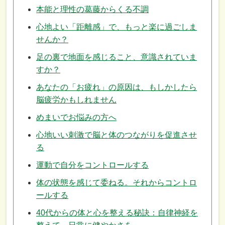
本能と理性の葛藤からくる不調
心地よい「距離感」で、もっと楽に過ごしま
せんか？
足の裏で地面を感じること、意識されていま
すか？
あなたの「お疲れ」の原因は、もしかしたら
脳疲労かもしれません
めまいでお悩みの方へ
心地いい刺激で脳と体のつながりを促進させ
る
運動で自分をコントロールする
体の状態を感じて委ねる。それからコントロ
ールする
40代からの体と心を整える秘訣：自律神経を