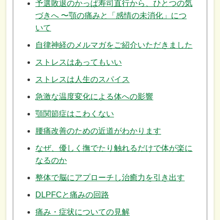
予選敗退のかっぱ寿司直行から、ひとつの気
づきへ 〜顎の痛みと「感情の未消化」につ
いて
自律神経のメルマガをご紹介いただきました
ストレスはあってもいい
ストレスは人生のスパイス
急激な温度変化による体への影響
顎関節症はこわくない
腰痛改善のための近道がわかります
なぜ、優しく撫でたり触れるだけで体が楽に
なるのか
整体で脳にアプローチし治癒力を引き出す
DLPFCと痛みの回路
痛み・症状についての見解