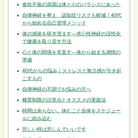
食欲不振の原因は体と心のバランスにあった
自律神経を整え、認知症リスクも軽減！40代
から始める自己管理メソッド
体の感覚を研ぎ澄ます—求心性神経の活性化
で健康を取り戻す方法
心と体の関係を見直す—体から始まる感情の
準備
40代からの悩み｜ストレスと無力感が引き起
こすもの
自律神経の不調でお悩みの方へ
糖質制限の注意点とオススメの実践法
時間は余らない。休むこと自体をスケジュー
ルに組み込む
悲しい時は悲しんでいいです