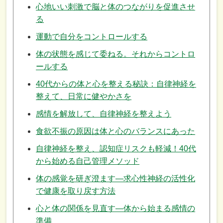
心地いい刺激で脳と体のつながりを促進させ
る
運動で自分をコントロールする
体の状態を感じて委ねる。それからコントロ
ールする
40代からの体と心を整える秘訣：自律神経を
整えて、日常に健やかさを
感情を解放して、自律神経を整えよう
食欲不振の原因は体と心のバランスにあった
自律神経を整え、認知症リスクも軽減！40代
から始める自己管理メソッド
体の感覚を研ぎ澄ます—求心性神経の活性化
で健康を取り戻す方法
心と体の関係を見直す—体から始まる感情の
準備