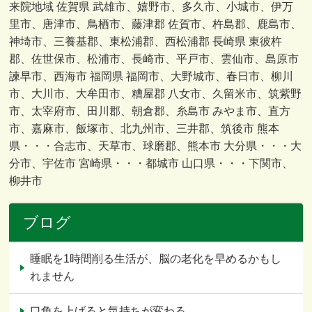
来院地域 佐賀県 武雄市、嬉野市、多久市、小城市、伊万
里市、唐津市、鳥栖市、藤津郡 佐賀市、杵島郡、鹿島市、
神埼市、三養基郡、東松浦郡、西松浦郡 長崎県 東彼杵
郡、佐世保市、松浦市、長崎市、平戸市、雲仙市、島原市
諫早市、西海市 福岡県 福岡市、大野城市、春日市、柳川
市、大川市、大牟田市、糟屋郡 八女市、久留米市、筑紫野
市、太宰府市、田川郡、朝倉郡、糸島市 みやま市、直方
市、嘉麻市、飯塚市、北九州市、三井郡、筑後市 熊本
県・・・合志市、天草市、球磨郡、熊本市 大分県・・・大
分市、宇佐市 宮崎県・・・都城市 山口県・・・下関市、
柳井市
ブログ
睡眠を1時間削る生活が、脳の老化を早めるかもし
れません
口角を上げると気持ちが変わる