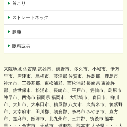
首こり
ストレートネック
膝痛
眼精疲労
来院地域 佐賀県 武雄市、嬉野市、多久市、小城市、伊万
里市、唐津市、鳥栖市、藤津郡 佐賀市、杵島郡、鹿島市、
神埼市、三養基郡、東松浦郡、西松浦郡 長崎県 東彼杵
郡、佐世保市、松浦市、長崎市、平戸市、雲仙市、島原市
諫早市、西海市 福岡県 福岡市、大野城市、春日市、柳川
市、大川市、大牟田市、糟屋郡 八女市、久留米市、筑紫野
市、太宰府市、田川郡、朝倉郡、糸島市 みやま市、直方
市、嘉麻市、飯塚市、北九州市、三井郡、筑後市 熊本
県・・・合志市、天草市、球磨郡、熊本市 大分県・・・大