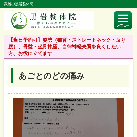
武雄の黒岩整体院
【当日予約可】姿勢（猫背・ストレートネック・反り
腰）、骨盤・坐骨神経、自律神経失調を良くしたい
方、お役に立てます
あごとのどの痛み