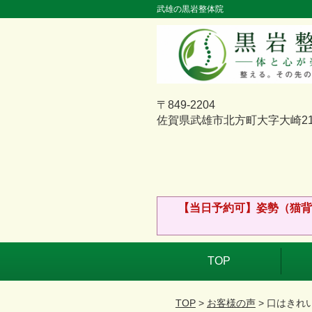
武雄の黒岩整体院
〒849-2204
佐賀県武雄市北方町大字大崎211
【当日予約可】姿勢（猫背
TOP
TOP
>
お客様の声
> 口はき