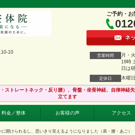
ご予約・お
012
ネ
0-10
月・火
営業時間
19時
日は
木曜
定休日
・ストレートネック・反り腰）、骨盤・坐骨神経、自律神経失
立てます
料金／整体
お客様の声
アクセス
れいに開けられるし、思いきり笑えるようになりました（肩・腰・あご）